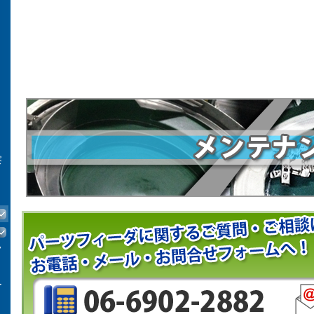
察
フ
ー