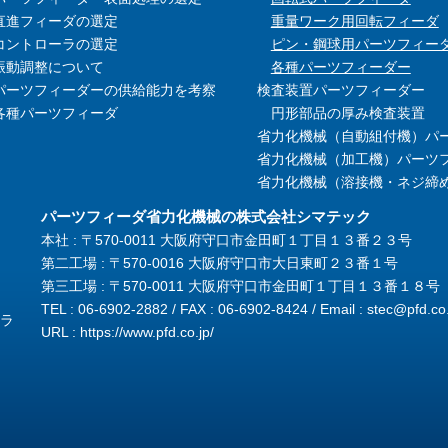
直進フィーダの選定
重量ワーク用回転フィーダ
コントローラの選定
ピン・鋼球用パーツフィー
振動調整について
各種パーツフィーダー
パーツフィーダーの供給能力を考察
検査装置パーツフィーダー
各種パーツフィーダ
円形部品の厚み検査装置
省力化機械（自動組付機）パ
省力化機械（加工機）パーツ
省力化機械（溶接機・ネジ締
パーツフィーダ省力化機械の株式会社シマテック
本社 : 〒570-0011 大阪府守口市金田町１丁目１３番２３号
第二工場 : 〒570-0016 大阪府守口市大日東町２３番１号
第三工場 : 〒570-0011 大阪府守口市金田町１丁目１３番１８号
TEL : 06-6902-2882 / FAX : 06-6902-8424 / Email :
stec@pfd.co.
ラ
URL :
https://www.pfd.co.jp/