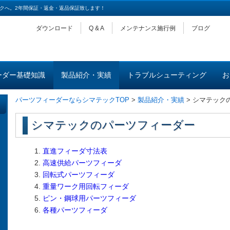
クへ。2年間保証・返金・返品保証致します！
ダウンロード
Q & A
メンテナンス施行例
ブログ
ーダー基礎知識
製品紹介・実績
トラブルシューティング
お
パーツフィーダーならシマテックTOP
>
製品紹介・実績
>
シマテック
シマテックのパーツフィーダー
直進フィーダ寸法表
高速供給パーツフィーダ
回転式パーツフィーダ
重量ワーク用回転フィーダ
ピン・鋼球用パーツフィーダ
各種パーツフィーダ