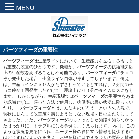
MENU
パーツフィーダの重要性
パーツフィーダ
は生産ラインにおいて、生産能力を左右するもっと
も重要な装置のひとつです。機械が、
パーツフィーダ
の供給能力以
上の生産数をあげることは不可能であり、
パーツフィーダ
にチョコ
停が発生した場合、生産ライン自体が停止してしまいます。例え
ば、生産ラインに３０人がたずさわっているとすれば、２分間のチ
ョコ停が１回発生しただけで、理論上は６０分のタイムロスになり
ます。 しかしながら、生産現場では
パーツフィーダ
の重要性をあま
り認識せずに、誤った方法で使用し、稼働率の悪い状況に陥ってい
たり、「
パーツフィーダ
とはこんなものだろう」という先入観で、
現状に甘んじて改善策を講じようとしない現場を目のあたりにして
きました。また、
パーツフィーダ
のちょっとした知識を知らなかっ
たばっかりに、トラブルになる事例もよく見られます。 私は、この
ような状況を見るにつれ、ユーザー様の役に立つ情報を提供するに
はどうすればよいかを考え、お得意様にはできる限りの製品と情報