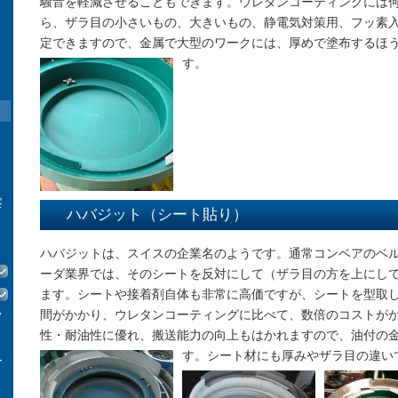
騒音を軽減させることもできます。ウレタンコーティングには
ら、ザラ目の小さいもの、大きいもの、静電気対策用、フッ素
定できますので、金属で大型のワークには、厚めで塗布するほ
す。
察
ハバジット（シート貼り）
ハバジットは、スイスの企業名のようです。通常コンベアのベ
ーダ業界では、そのシートを反対にして（ザラ目の方を上にし
ます。シートや接着剤自体も非常に高価ですが、シートを型取
間がかかり、ウレタンコーティングに比べて、数倍のコストが
フ
性・耐油性に優れ、搬送能力の向上もはかれますので、油付の
す。シート材にも厚みやザラ目の違
ー