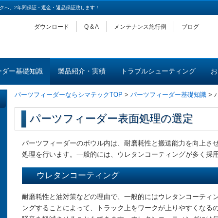
クへ。2年間保証・返金・返品保証致します！
ダウンロード
Q & A
メンテナンス施行例
ブログ
ーダー基礎知識
製品紹介・実績
トラブルシューティング
お
パーツフィーダーならシマテックTOP
>
パーツフィーダー基礎知識
>
パーツフィーダー表面処理の選定
パーツフィーダーのボウル内は、耐磨耗性と搬送能力を向上さ
処理を行います。一般的には、ウレタンコーティングが多く採
ウレタンコーティング
耐磨耗性と油対策などの理由で、一般的にはウレタンコーティ
ングすることによって、トラック上をワークが上りやすくなる