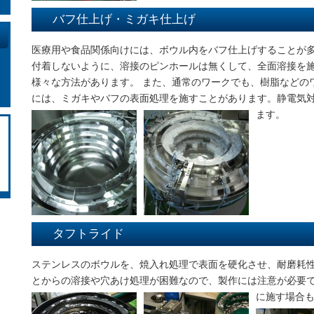
バフ仕上げ・ミガキ仕上げ
医療用や食品関係向けには、ボウル内をバフ仕上げすることが
付着しないように、溶接のピンホールは無くして、全面溶接を
様々な方法があります。 また、通常のワークでも、樹脂などの
には、ミガキやバフの表面処理を施すことがあります。静電気
ます。
タフトライド
ステンレスのボウルを、焼入れ処理で表面を硬化させ、耐磨耗
とからの溶接や穴あけ処理が困難なので、製作には注意が必要
に施す場合