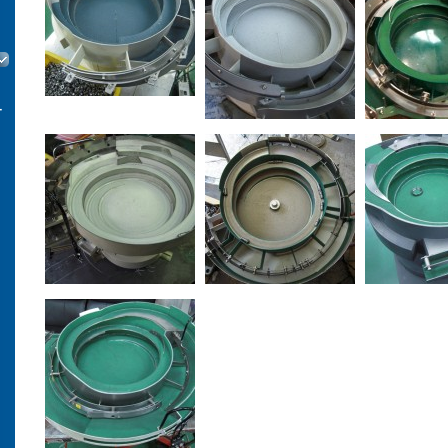
）
ー
ト