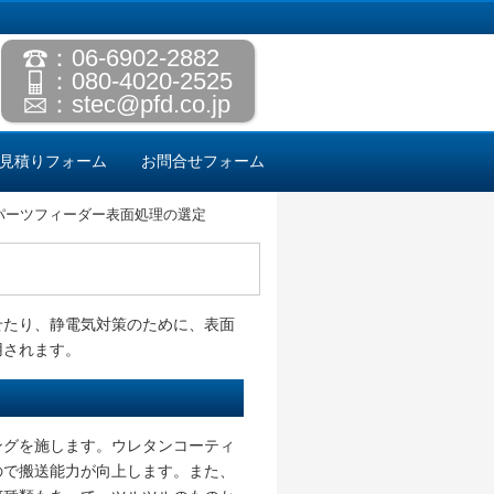
：06-6902-2882
：080-4020-2525
：
stec@pfd.co.jp
見積りフォーム
お問合せフォーム
パーツフィーダー表面処理の選定
せたり、静電気対策のために、表面
用されます。
ングを施します。ウレタンコーティ
ので搬送能力が向上します。また、