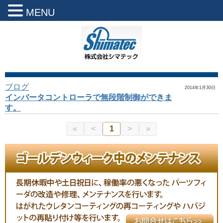
MENU
ブログ
2014年1月30日
インバータコントローラで無段階制御ができま
す。
«
<
1
>
»