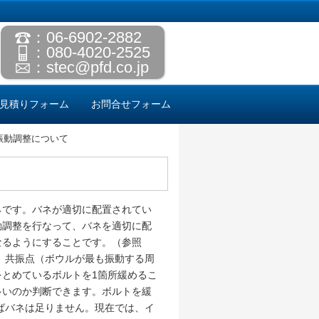
：06-6902-2882
：080-4020-2525
：
stec@pfd.co.jp
見積りフォーム
お問合せフォーム
振動調整について
ネです。バネが適切に配置されてい
動調整を行なって、バネを適切に配
なるようにすることです。（参照
、共振点（ボウルが最も振動する周
とめているボルトを1箇所緩めるこ
多いのか判断できます。ボルトを緩
ばバネは足りません。現在では、イ