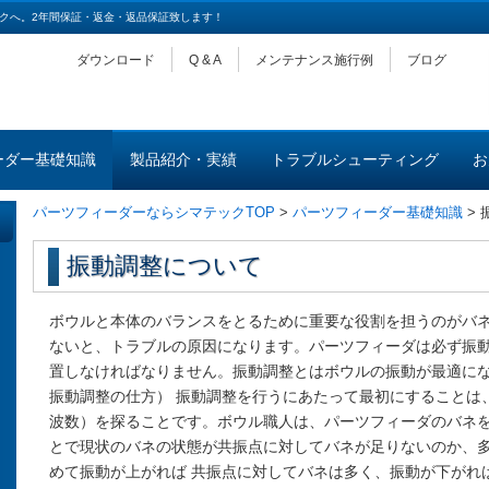
クへ。2年間保証・返金・返品保証致します！
ダウンロード
Q & A
メンテナンス施行例
ブログ
ーダー基礎知識
製品紹介・実績
トラブルシューティング
お
パーツフィーダーならシマテックTOP
>
パーツフィーダー基礎知識
>
振動調整について
ボウルと本体のバランスをとるために重要な役割を担うのがバ
ないと、トラブルの原因になります。パーツフィーダは必ず振
置しなければなりません。振動調整とはボウルの振動が最適に
振動調整の仕方） 振動調整を行うにあたって最初にすることは
波数）を探ることです。ボウル職人は、パーツフィーダのバネを
とで現状のバネの状態が共振点に対してバネが足りないのか、
めて振動が上がれば 共振点に対してバネは多く、振動が下がれ