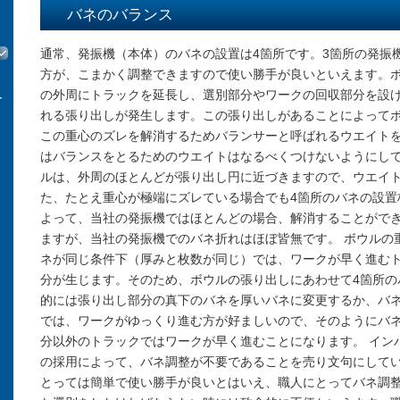
）
バネのバランス
通常、発振機（本体）のバネの設置は4箇所です。3箇所の発振
方が、こまかく調整できますので使い勝手が良いといえます。
の外周にトラックを延長し、選別部分やワークの回収部分を設
ー
れる張り出しが発生します。この張り出しがあることによって
この重心のズレを解消するためバランサーと呼ばれるウエイトを
ト
はバランスをとるためのウエイトはなるべくつけないようにし
ルは、外周のほとんどが張り出し円に近づきますので、ウエイ
た、たとえ重心が極端にズレている場合でも4箇所のバネの設置
よって、当社の発振機ではほとんどの場合、解消することがで
ますが、当社の発振機でのバネ折れはほぼ皆無です。 ボウルの
ネが同じ条件下（厚みと枚数が同じ）では、ワークが早く進む
分が生じます。そのため、ボウルの張り出しにあわせて4箇所の
的には張り出し部分の真下のバネを厚いバネに変更するか、バネ
では、ワークがゆっくり進む方が好ましいので、そのようにバ
分以外のトラックではワークが早く進むことになります。 イン
の採用によって、バネ調整が不要であることを売り文句にして
とっては簡単で使い勝手が良いとはいえ、職人にとってバネ調