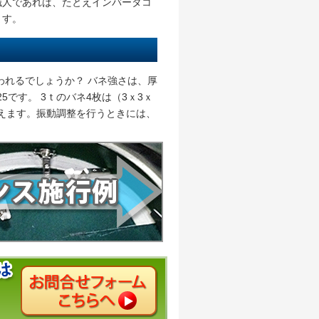
職人であれば、たとえインバータコ
ます。
われるでしょうか？ バネ強さは、厚
5です。 3ｔのバネ4枚は（3ｘ3ｘ
いえます。振動調整を行うときには、