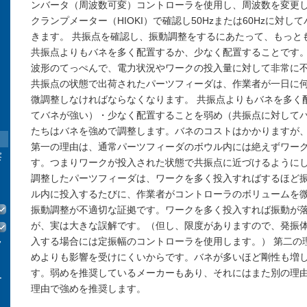
ンバータ（周波数可変）コントローラを使用し、周波数を変更
クランプメーター（HIOKI）で確認し50Hzまたは60Hzに対
きます。 共振点を確認し、振動調整をするにあたって、もっと
共振点よりもバネを多く配置するか、少なく配置することです
波形のてっぺんで、電力状況やワークの投入量に対して非常に
共振点の状態で出荷されたパーツフィーダは、作業者が一日に
微調整しなければならなくなります。 共振点よりもバネを多く
てバネが強い）・少なく配置することを弱め（共振点に対して
たちはバネを強めで調整します。バネのコストはかかりますが
第一の理由は、通常パーツフィーダのボウル内には絶えずワー
察
す。つまりワークが投入された状態で共振点に近づけるように
調整したパーツフィーダは、ワークを多く投入すればするほど
ル内に投入するたびに、作業者がコントローラのボリュームを
振動調整が不適切な証拠です。ワークを多く投入すれば振動が
が、実は大きな誤解です。（但し、限度がありますので、発振
入する場合には定振幅のコントローラを使用します。） 第二の
フ
めよりも影響を受けにくいからです。バネが多いほど剛性も増
す。弱めを推奨しているメーカーもあり、それにはまた別の理
ー
理由で強めを推奨します。