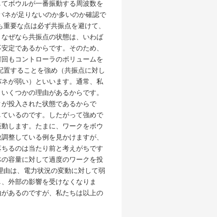
してボウルが一番振動する周波数を
してバネが足りないのか多いのか確認で
も重要な点は必ず共振点を避けて、
。なぜなら共振点の状態は、いわば
不安定であるからです。そのため、
何回もコントローラのボリュームを
配置することを強め（共振点に対し
バネが弱い）といいます。通常、私
、いくつかの理由があるからです。
クが投入された状態であるからで
しているのです。したがって強めで
振動します。たまに、ワークをボウ
微調整している例を見かけますが、
落ちるのは当たり前と考えがちです
体の容量に対して過度のワークを投
理由は、電力状況の変動に対して弱
し、外部の影響を受けなくなりま
由があるのですが、私たちは以上の