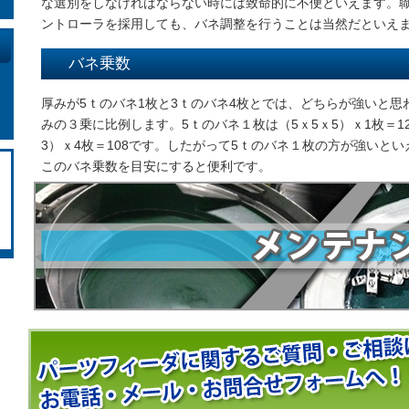
な選別をしなければならない時には致命的に不便といえます。
ントローラを採用しても、バネ調整を行うことは当然だといえ
バネ乗数
厚みが5ｔのバネ1枚と3ｔのバネ4枚とでは、どちらが強いと思
みの３乗に比例します。5ｔのバネ１枚は（5ｘ5ｘ5）ｘ1枚＝12
3）ｘ4枚＝108です。したがって5ｔのバネ１枚の方が強いと
このバネ乗数を目安にすると便利です。