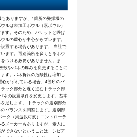
機もありますが、4箇所の発振機の
ボウルは未加工ボウル（素ボウル）
けます。そのため、バケットと呼ば
ボウルの重心が中心からズレます。
設置する場合があります。 当社で
ています。選別箇所を多くとるボウ
トをつける必要がありません。ま
枚数やバネの厚みを変更することに
きます。バネ折れの危険性は増加し
重心がずれている場合、4箇所のバ
トラック部分と遅く進むトラック部
バネの設置条件を変更します。基本
を足します。 トラックの選別部分
ネのバランスを調整します。選別部
バータ（周波数可変）コントローラ
いるメーカーもありますが、素人に
整ができないということは、シビア