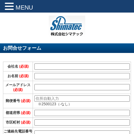
MENU
お問合せフォーム
会社名
(必須)
お名前
(必須)
メールアドレス
(必須)
郵便番号
(必須)
※2500123（-なし）
都道府県
(必須)
市区町村
(必須)
ご連絡先電話番号