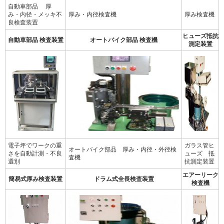
自動車部品 厚
み・内径・メッキ不
厚み・内径検査機
厚み検査機
良検査装置
ヒューズ抵抗
自動車部品 検査装置
オートバイク部品 検査機
測定装置
電子坪でワークの重
ガラス管ヒ
オートバイク部品 厚み・内径・外径検
さを自動計測・不良
ューズ 抵
査機
選別
抗測定装置
エアーリーク
簡易式厚み検査装置
ドラム式全長検査装置
検査機