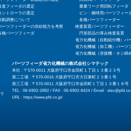
直進フィーダの選定
重量ワーク用回転フィーダ
コントローラの選定
ピン・鋼球用パーツフィー
振動調整について
各種パーツフィーダー
パーツフィーダーの供給能力を考察
検査装置パーツフィーダー
各種パーツフィーダ
円形部品の厚み検査装置
省力化機械（自動組付機）パ
省力化機械（加工機）パーツ
省力化機械（溶接機・ネジ締
パーツフィーダ省力化機械の株式会社シマテック
本社 : 〒570-0011 大阪府守口市金田町１丁目１３番２３号
第二工場 : 〒570-0016 大阪府守口市大日東町２３番１号
第三工場 : 〒570-0011 大阪府守口市金田町１丁目１３番１８号
TEL : 06-6902-2882 / FAX : 06-6902-8424 / Email :
stec@pfd.co.
ラ
URL :
https://www.pfd.co.jp/