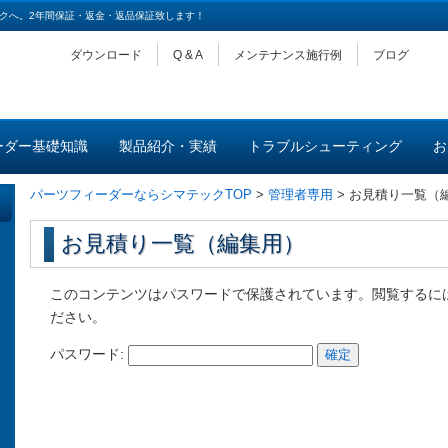
クへ。2年間保証・返金・返品保証致します！
ダウンロード
Q & A
メンテナンス施行例
ブログ
ーダー基礎知識
製品紹介・実績
トラブルシューティング
お
パーツフィーダーならシマテックTOP
>
管理者専用
>
お見積り一覧（
お見積り一覧（編集用）
このコンテンツはパスワードで保護されています。閲覧するに
ださい。
パスワード: