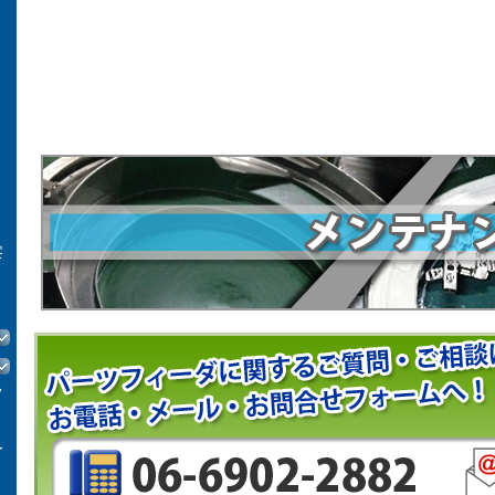
察
フ
ー