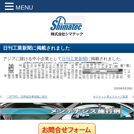
MENU
日刊工業新聞に掲載されました
アジアに賭ける中小企業として
日刊工業新聞
に掲載されました。
2010年6月28日
「JETRO」活用成功事例集に紹介
キクナット用エスケープ装置