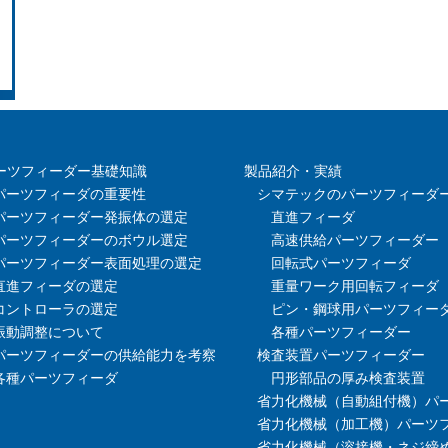
ーツフィーダー基礎知識
製品紹介・実績
パーツフィーダの重要性
シマテックのパーツフィーダ
パーツフィーダー発振体の選定
直進フィーダ
パーツフィーダーのボウル選定
高速供給パーツフィーダー
パーツフィーダー表面処理の選定
回転式パーツフィーダ
直進フィーダの選定
重量ワーク用回転フィーダ
コントローラの選定
ピン・鋼球用パーツフィー
振動調整について
各種パーツフィーダー
パーツフィーダーの供給能力を考察
検査装置パーツフィーダー
各種パーツフィーダ
円形部品の厚み検査装置
省力化機械（自動組付機）パ
省力化機械（加工機）パーツ
省力化機械（溶接機・ネジ締