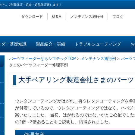
クへ。2年間保証・返金・返品保証致します！
ダウンロード
Q & A
メンテナンス施行例
ブログ
ーダー基礎知識
製品紹介・実績
トラブルシューティング
お
パーツフィーダーならシマテックTOP
>
メンテナンス施行例
>
パーツ
さまのパーツフィーダー修理事例
大手ベアリング製造会社さまのパーツ
ウレタンコーティングがはがれ、再ウレタンコーティングを希
が付着しているので、ウレタンコーティングではなく、ハバジ
案いたしました。 当初、はがれるのではないかとご心配でし
の2倍～3倍あることをご説明し、納得されました。
修理内容