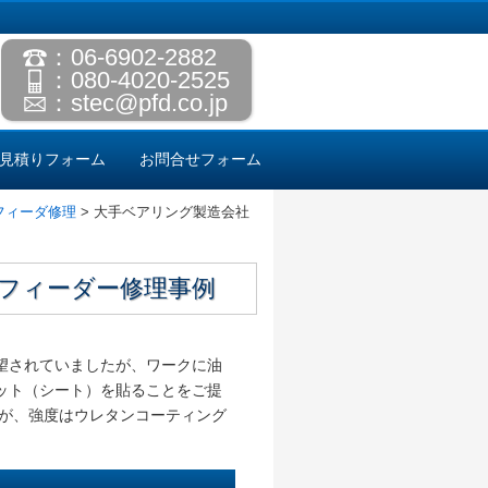
：06-6902-2882
：080-4020-2525
：
stec@pfd.co.jp
見積りフォーム
お問合せフォーム
フィーダ修理
>
大手ベアリング製造会社
フィーダー修理事例
望されていましたが、ワークに油
ット（シート）を貼ることをご提
たが、強度はウレタンコーティング