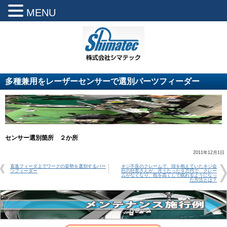
MENU
多種兼用をレーザーセンサーで選別パーツフィーダー
センサー選別箇所 ２か所
2011年12月1日
直進フィーダ上でワークの姿勢を選別するパー
ネジ不良のクレームで、頭を抱えていたネジ会
ツフィーダー
社の社長さんが、月々たった９万円で クレー
ムがなくなり、枕を高くして眠れるようになっ
た方法とは？