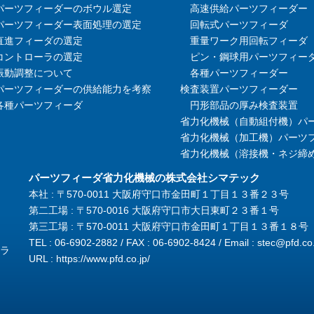
パーツフィーダーのボウル選定
高速供給パーツフィーダー
パーツフィーダー表面処理の選定
回転式パーツフィーダ
直進フィーダの選定
重量ワーク用回転フィーダ
コントローラの選定
ピン・鋼球用パーツフィー
振動調整について
各種パーツフィーダー
パーツフィーダーの供給能力を考察
検査装置パーツフィーダー
各種パーツフィーダ
円形部品の厚み検査装置
省力化機械（自動組付機）パ
省力化機械（加工機）パーツ
省力化機械（溶接機・ネジ締
パーツフィーダ省力化機械の株式会社シマテック
本社 : 〒570-0011 大阪府守口市金田町１丁目１３番２３号
第二工場 : 〒570-0016 大阪府守口市大日東町２３番１号
第三工場 : 〒570-0011 大阪府守口市金田町１丁目１３番１８号
TEL : 06-6902-2882 / FAX : 06-6902-8424 / Email :
stec@pfd.co.
ラ
URL :
https://www.pfd.co.jp/