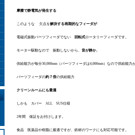
摩擦で静電気が発生する
このような 欠点を
解決する画期的なフィーダが
電磁式振動パーツフィーダでない
回転式
ロータリーフィーダです。
モーター駆動なので 振動しないから、
音が静か
。
供給能力が毎分30,000mm（パーツフィーダは4,000mm）なので供給能力
パーツフィーダの
約７倍
の供給能力
クリーンルームにも最適
しかも カバー ALL SUS仕様
2年間 保証をお付けします。
食品 医薬品や樹脂に最適ですが、鉄材のワークにも対応可能です。