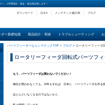
クへ。2年間保証・返金・返品保証致します！
ダウンロード
Q & A
メンテナンス施行例
ブログ
ーダー基礎知識
製品紹介・実績
トラブルシューティング
お
パーツフィーダーならシマテックTOP
>
ブログ
>
ロータリーフィーダ
ロータリーフィーダ回転式パーツフィ
もう、パーツフィーダは買わないでください！
御社が買われなくても、20年もすれば 日本に パーツフィーダを作る
ほとんどいなくなるのではないかと、
私は危惧しています。