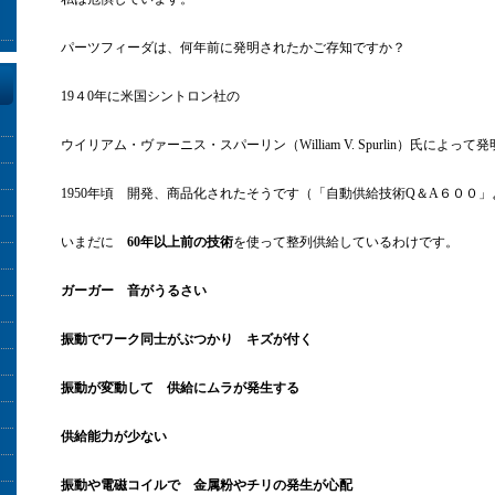
パーツフィーダは、何年前に発明されたかご存知ですか？
19４0年に米国シントロン社の
ウイリアム・ヴァーニス・スパーリン（William V. Spurlin）氏によって
1950年頃 開発、商品化されたそうです（「自動供給技術Q＆A６００
いまだに
60年以上前の技術
を使って整列供給しているわけです。
ガーガー 音がうるさい
振動でワーク同士がぶつかり キズが付く
振動が変動して 供給にムラが発生する
供給能力が少ない
振動や電磁コイルで 金属粉やチリの発生が心配