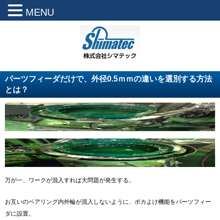
MENU
パーツフィーダだけで、外径0.5ｍｍの違いを選別する方法
とは？
万が一、ワークが混入すれば大問題が発生する。
お互いのベアリング内外輪が混入しないように、ポカよけ機能をパーツフィー
ダに設置。